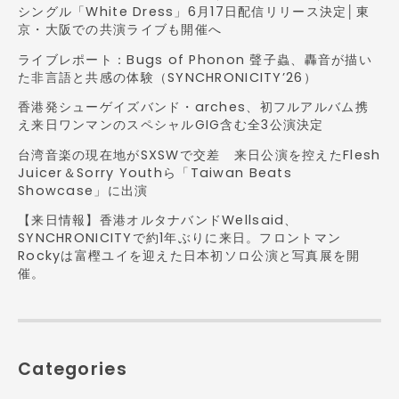
シングル「White Dress」6月17日配信リリース決定│東
京・大阪での共演ライブも開催へ
ライブレポート：Bugs of Phonon 聲子蟲、轟音が描い
た非言語と共感の体験（SYNCHRONICITY’26）
香港発シューゲイズバンド・arches、初フルアルバム携
え来日ワンマンのスペシャルGIG含む全3公演決定
台湾音楽の現在地がSXSWで交差 来日公演を控えたFlesh
Juicer＆Sorry Youthら「Taiwan Beats
Showcase」に出演
【来日情報】香港オルタナバンドWellsaid、
SYNCHRONICITYで約1年ぶりに来日。フロントマン
Rockyは富樫ユイを迎えた日本初ソロ公演と写真展を開
催。
Categories