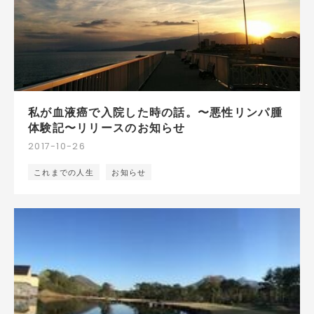
私が血液癌で入院した時の話。〜悪性リンパ腫
体験記〜リリースのお知らせ
2017
-
10
-
26
これまでの人生
お知らせ