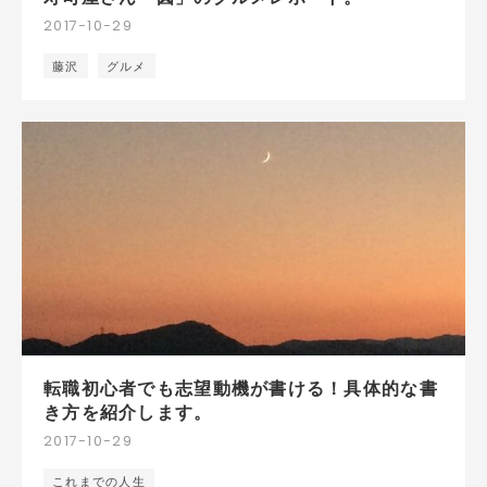
2017
-
10
-
29
藤沢
グルメ
転職初心者でも志望動機が書ける！具体的な書
き方を紹介します。
2017
-
10
-
29
これまでの人生